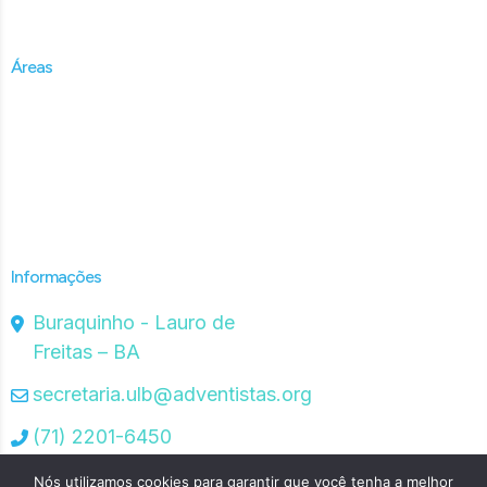
Adventistas
Áreas
Administrativa
Técnica
Missionária
Materiais de Apoio
Informações
Buraquinho - Lauro de
Freitas – BA
secretaria.ulb@adventistas.org
(71) 2201-6450
Nós utilizamos cookies para garantir que você tenha a melhor