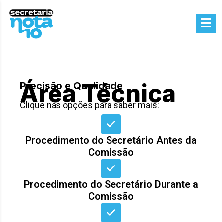
Área Técnica
Precisão e Qualidade
Clique nas opções para saber mais:
Procedimento do Secretário Antes da
Comissão
Procedimento do Secretário Durante a
Comissão