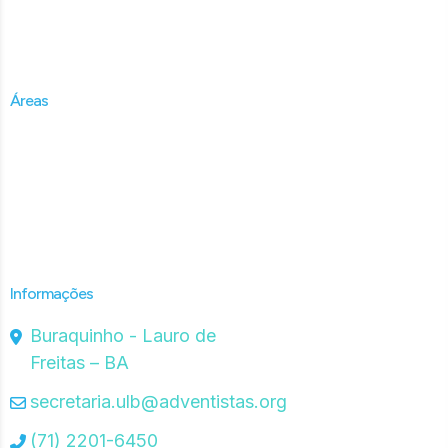
Sobre
Adventistas
Áreas
Administrativa
Técnica
Missionária
Materiais de Apoio
Informações
Buraquinho - Lauro de
Freitas – BA
secretaria.ulb@adventistas.org
(71) 2201-6450