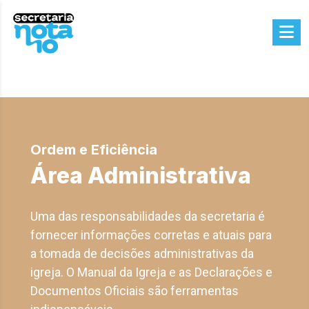
Ordem e Eficiência
Área Administrativa
Uma das responsabilidades da secretaria é
fornecer informações corretas e atuais para
a tomada de decisões administrativas da
igreja. O Manual da Igreja e as Declarações e
Documentos Oficiais são ferramentas