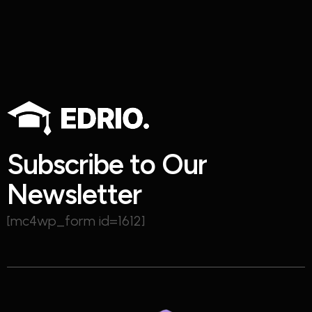
S
u
b
s
c
r
i
b
e
t
o
O
u
r
N
e
w
s
l
e
t
t
e
r
[mc4wp_form id=1612]